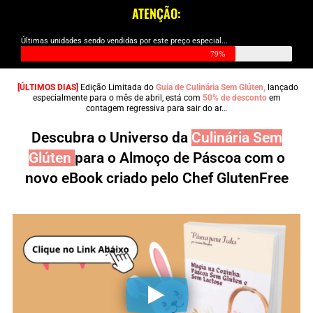
ATENÇÃO:
Últimas unidades sendo vendidas por este preço especial...
79%
[ÚLTIMOS DIAS]
Edição Limitada do
Guia de Culinária Sem Glúten,
lançado
especialmente para o mês de abril, está com
50% de desconto
em
contagem regressiva para sair do ar…
Descubra o Universo da
Culinária Sem
Glúten
para o
Almoço de Páscoa
com o
novo eBook criado pelo Chef GlutenFree