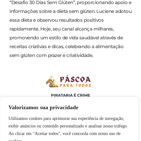
“Desafio 30 Dias Sem Glúten”, proporcionando apoio e
informações sobre a dieta sem glúten. Luciene adotou
essa dieta e observou resultados positivos
rapidamente. Hoje, seu canal alcança milhares,
promovendo um estilo de vida saudável através de
receitas criativas e dicas, celebrando a alimentação
sem glúten com prazer e criatividade.
PIRATARIA É CRIME
A venda do ebook Páscoa para Todos: Sem Glúten e Sem Lactose só
pode ser realizada através deste site, registrado em nome de Chef
Valorizamos sua privacidade
Gluten Free LTDA. Qualquer outro site onde você encontre este
programa é uma FALSIFICAÇÃO e vai contra as leis. Evite
Utilizamos cookies para aprimorar sua experiência de navegação,
falsificações e recuse conteúdos ilegais ou pirateados. NÃO adquira
programas parecidos e que não possuam a qualidade de ensino que
exibir anúncios ou conteúdo personalizado e analisar nosso tráfego.
vai ajudar na sua jornada para o sucesso no marketing digital com
vendas de ebooks. Não nos responsabilizamos por compras
Ao clicar em “Aceitar todos”, você concorda com nosso uso de
realizadas em outros sites.