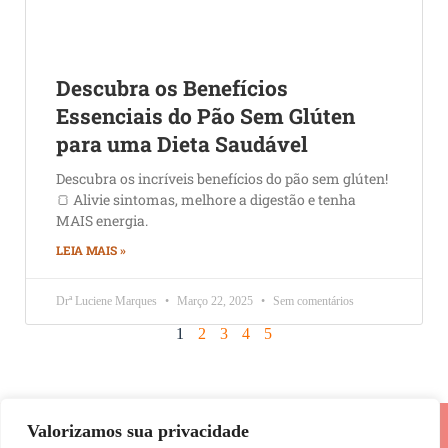
Descubra os Benefícios
Essenciais do Pão Sem Glúten
para uma Dieta Saudável
Descubra os incríveis benefícios do pão sem glúten!
🍞 Alivie sintomas, melhore a digestão e tenha
MAIS energia.
LEIA MAIS »
Drª Luciene Marques
Março 22, 2025
Sem comentários
1
2
3
4
5
Valorizamos sua privacidade
Entre para nosso Canal no Telegram