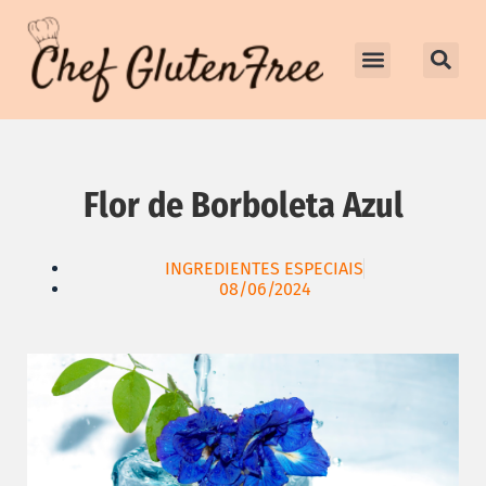
INGREDIENTES ESPECIAIS
RECEITAS SEM GLÚTEN
LINHA NUTRI-HEALTH
CONSCIENTIZAÇÃO GLUTENFREE
Flor de Borboleta Azul
INGREDIENTES ESPECIAIS
08/06/2024