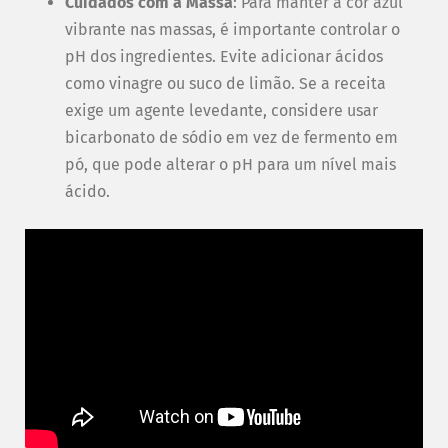
Cuidados com a Massa
: Para manter a cor azul
vibrante nas massas, é importante controlar o
pH dos ingredientes. Evite adicionar ácidos
como vinagre ou suco de limão. Se a receita
exige um agente levedante, considere usar
bicarbonato de sódio em vez de fermento em
pó, que pode alterar o pH para um nível mais
ácido.